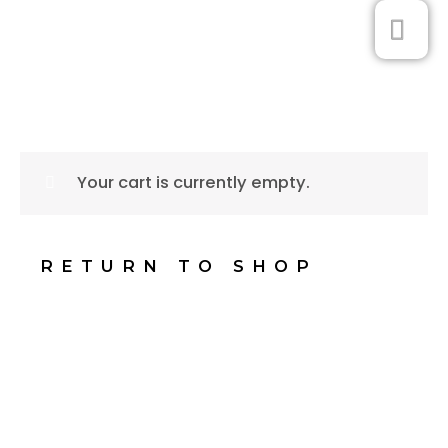
Skip
MA
0
to
ME
content
Your cart is currently empty.
RETURN TO SHOP